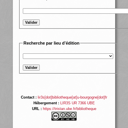
Valider
Recherche par lieu d’édition
Valider
Contact :
lir3s[dot]bibliotheque[at]u-bourgogne[dot]fr
Hébergement :
LIR3S UR 7366 UBE
URL :
https://tristan.ube.fr/bibliotheque