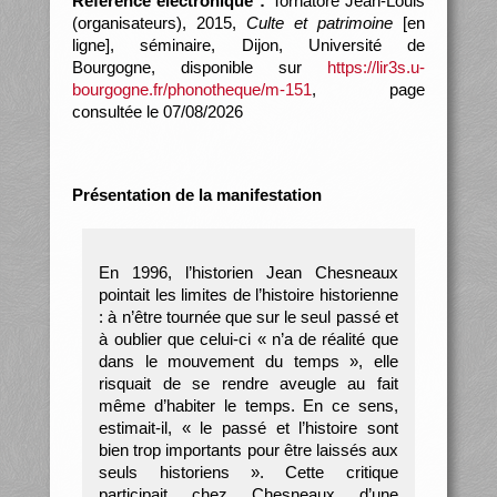
Référence électronique :
Tornatore Jean-Louis
(organisateurs), 2015,
Culte et patrimoine
[en
ligne], séminaire, Dijon, Université de
Bourgogne, disponible sur
https://lir3s.u-
bourgogne.fr/phonotheque/m-151
, page
consultée le 07/08/2026
Présentation de la manifestation
En 1996, l’historien Jean Chesneaux
pointait les limites de l’histoire historienne
: à n’être tournée que sur le seul passé et
à oublier que celui-ci « n’a de réalité que
dans le mouvement du temps », elle
risquait de se rendre aveugle au fait
même d’habiter le temps. En ce sens,
estimait-il, « le passé et l’histoire sont
bien trop importants pour être laissés aux
seuls historiens ». Cette critique
participait chez Chesneaux d’une