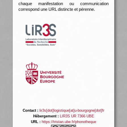
chaque manifestation ou communication
correspond une URL distincte et pérenne.
Contact :
lir3s[dot]logistique[at]u-bourgogne[dot]fr
Hébergement :
LIR3S UR 7366 UBE
URL :
https://tristan.ube.fr/phonotheque