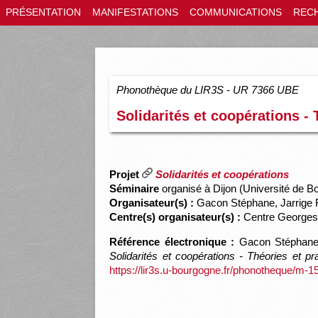
PRÉSENTATION
MANIFESTATIONS
COMMUNICATIONS
REC
Phonothèque du LIR3S - UR 7366 UBE
Solidarités et coopérations - 
Projet
Solidarités et coopérations
Séminaire
organisé à Dijon (Université de B
Organisateur(s) :
Gacon Stéphane, Jarrige F
Centre(s) organisateur(s) :
Centre George
Référence électronique :
Gacon Stéphane, 
Solidarités et coopérations - Théories et pr
https://lir3s.u-bourgogne.fr/phonotheque/m-1