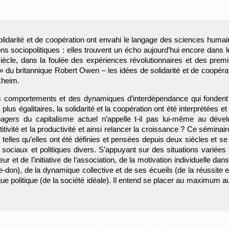
olidarité et de coopération ont envahi le langage des sciences humai
ons sociopolitiques : elles trouvent un écho aujourd’hui encore dans 
ècle, dans la foulée des expériences révolutionnaires et des premi
» du britannique Robert Owen – les idées de solidarité et de coopérat
kheim.
es comportements et des dynamiques d’interdépendance qui fondent t
lus égalitaires, la solidarité et la coopération ont été interprétées 
agers
du capitalisme actuel n’appelle t-il pas lui-même au dével
titivité et la productivité et ainsi relancer la croissance ? Ce sémin
 telles qu’elles ont été définies et pensées depuis deux siècles et se 
sociaux et politiques divers. S’appuyant sur des situations variées 
r et de l’initiative de l’association, de la motivation individuelle dans 
don), de la dynamique collective et de ses écueils (de la réussite e
ique politique (de la société idéale). Il entend se placer au maximum