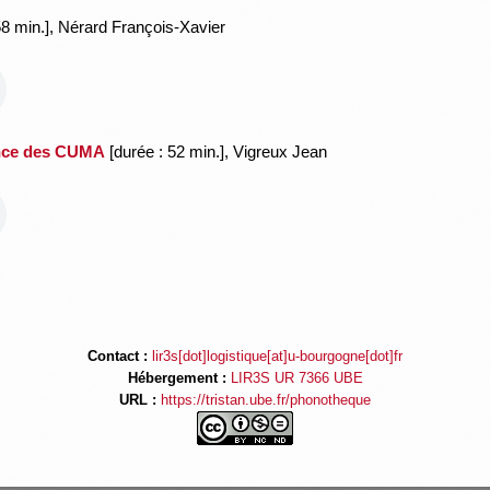
58 min.], Nérard François-Xavier
ance des CUMA
[durée : 52 min.], Vigreux Jean
Contact :
lir3s[dot]logistique[at]u-bourgogne[dot]fr
Hébergement :
LIR3S UR 7366 UBE
URL :
https://tristan.ube.fr/phonotheque