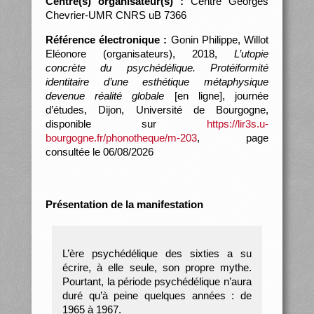
Centre(s) organisateur(s) :
Centre Georges
Chevrier-UMR CNRS uB 7366
Référence électronique :
Gonin Philippe, Willot
Eléonore (organisateurs), 2018,
L’utopie
concrète du psychédélique. Protéiformité
identitaire d’une esthétique métaphysique
devenue réalité globale
[en ligne], journée
d’études, Dijon, Université de Bourgogne,
disponible sur
https://lir3s.u-
bourgogne.fr/phonotheque/m-203
, page
consultée le 06/08/2026
Présentation de la manifestation
L’ère psychédélique des sixties a su
écrire, à elle seule, son propre mythe.
Pourtant, la période psychédélique n’aura
duré qu’à peine quelques années : de
1965 à 1967.