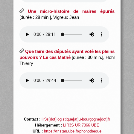
Une micro-histoire de maires épurés
[durée : 28 min.], Vigreux Jean
Que faire des députés ayant voté les pleins
pouvoirs ? Le cas Mathé
[durée : 30 min.], Hohl
Thierry
Contact :
lir3s[dot]logistique[at]u-bourgogne[dot]fr
Hébergement :
LIR3S UR 7366 UBE
URL :
https://tristan.ube.fr/phonotheque