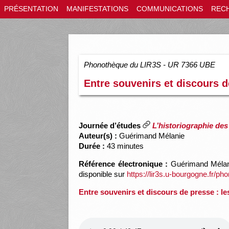
PRÉSENTATION
MANIFESTATIONS
COMMUNICATIONS
REC
Phonothèque du LIR3S - UR 7366 UBE
Entre souvenirs et discours d
Journée d’études
L’historiographie des 
Auteur(s) :
Guérimand Mélanie
Durée :
43 minutes
Référence électronique :
Guérimand Mélanie
disponible sur
https://lir3s.u-bourgogne.fr/p
Entre souvenirs et discours de presse : le