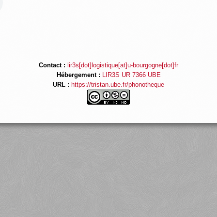
Contact :
lir3s[dot]logistique[at]u-bourgogne[dot]fr
Hébergement :
LIR3S UR 7366 UBE
URL :
https://tristan.ube.fr/phonotheque