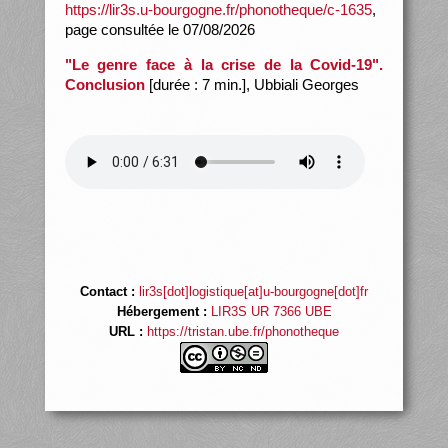
https://lir3s.u-bourgogne.fr/phonotheque/c-1635
,
page consultée le 07/08/2026
"Le genre face à la crise de la Covid-19".
Conclusion
[durée : 7 min.], Ubbiali Georges
Contact :
lir3s[dot]logistique[at]u-bourgogne[dot]fr
Hébergement :
LIR3S UR 7366 UBE
URL :
https://tristan.ube.fr/phonotheque