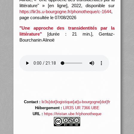
littérature" » [en ligne], 2022, disponible sur
https://lir3s.u-bourgogne.fr/phonotheque/c-1644
,
page consultée le 07/08/2026
"Une approche des transidentités par la
littérature"
[durée : 21 min.], Gentaz-
Bourchanin Alinoë
Contact :
lir3s[dot]logistique[at]u-bourgogne[dot]fr
Hébergement :
LIR3S UR 7366 UBE
URL :
https://tristan.ube.fr/phonotheque