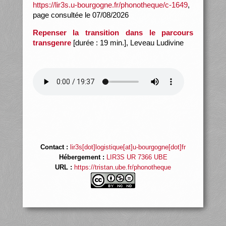
https://lir3s.u-bourgogne.fr/phonotheque/c-1649
,
page consultée le 07/08/2026
Repenser la transition dans le parcours
transgenre
[durée : 19 min.], Leveau Ludivine
Contact :
lir3s[dot]logistique[at]u-bourgogne[dot]fr
Hébergement :
LIR3S UR 7366 UBE
URL :
https://tristan.ube.fr/phonotheque