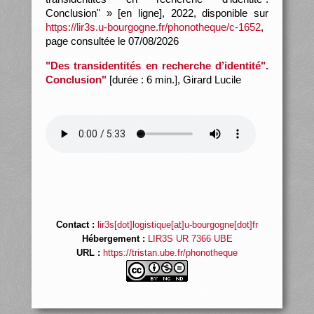
Conclusion" » [en ligne], 2022, disponible sur
https://lir3s.u-bourgogne.fr/phonotheque/c-1652
,
page consultée le 07/08/2026
"Des transidentités en recherche d’identité".
Conclusion"
[durée : 6 min.], Girard Lucile
Contact :
lir3s[dot]logistique[at]u-bourgogne[dot]fr
Hébergement :
LIR3S UR 7366 UBE
URL :
https://tristan.ube.fr/phonotheque