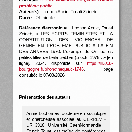
problème public
Auteur(s) :
Lochon Annie, Touati Zeineb
Durée :
24 minutes
Référence électronique :
Lochon Annie, Touati
Zeineb, « LES ECRITS FEMINISTES ET LA
CONSTITUTION DES VIOLENCES DE
GENRE EN PROBLEME PUBLIC A LA FIN
DES ANNEES 1970. L’exemple de On tue les
petites filles de Leïla Sebbar (Stock, 1978). » [en
ligne], 2024, disponible sur
https://lir3s.u-
bourgogne.fr/phonotheque/c-1746
, page
consultée le 07/08/2026
Présentation des auteurs
Annie Lochon est docteure en sociologie
et chercheuse associée au CERREV -
UR 3918, Université CaenNormandie I.
Zeineb Touati est maître de conférences