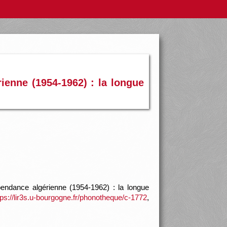
ienne (1954-1962) : la longue
pendance algérienne (1954-1962) : la longue
tps://lir3s.u-bourgogne.fr/phonotheque/c-1772
,