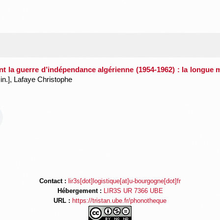
t la guerre d’indépendance algérienne (1954-1962) : la longue 
in.], Lafaye Christophe
Contact :
lir3s[dot]logistique[at]u-bourgogne[dot]fr
Hébergement :
LIR3S UR 7366 UBE
URL :
https://tristan.ube.fr/phonotheque