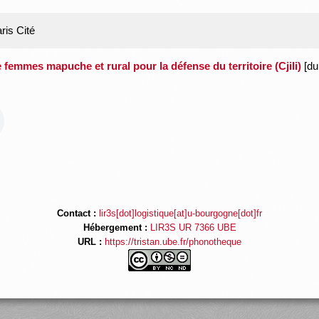
ris Cité
de femmes mapuche et rural pour la défense du territoire (Cjili)
[du
Contact :
lir3s[dot]logistique[at]u-bourgogne[dot]fr
Hébergement :
LIR3S UR 7366 UBE
URL :
https://tristan.ube.fr/phonotheque