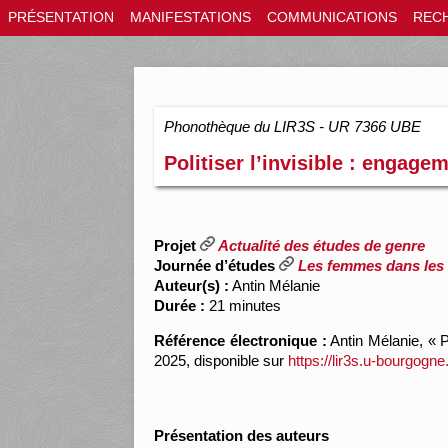
PRÉSENTATION
MANIFESTATIONS
COMMUNICATIONS
REC
Phonothèque du LIR3S - UR 7366 UBE
Politiser l’invisible : engage
Projet
Actualité des études de genre
Journée d’études
Les femmes dans les
Auteur(s) :
Antin Mélanie
Durée :
21 minutes
Référence électronique :
Antin Mélanie, « Po
2025, disponible sur
https://lir3s.u-bourgogn
Présentation des auteurs