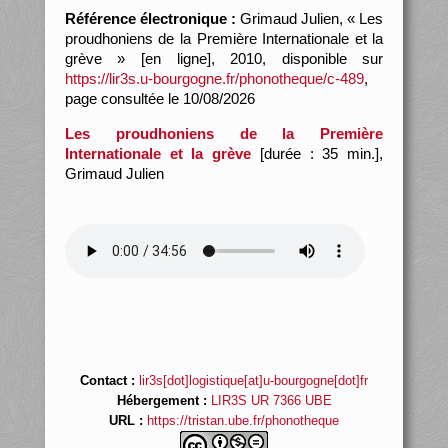
Référence électronique :
Grimaud Julien, « Les
proudhoniens de la Première Internationale et la
grève » [en ligne], 2010, disponible sur
https://lir3s.u-bourgogne.fr/phonotheque/c-489
,
page consultée le 10/08/2026
Les proudhoniens de la Première
Internationale et la grève
[durée : 35 min.],
Grimaud Julien
Contact :
lir3s[dot]logistique[at]u-bourgogne[dot]fr
Hébergement :
LIR3S UR 7366 UBE
URL :
https://tristan.ube.fr/phonotheque