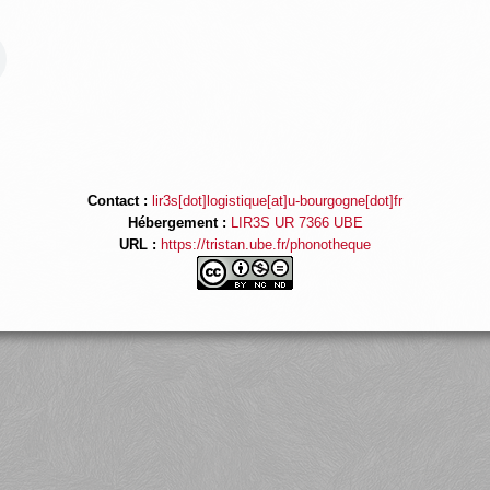
Contact :
lir3s[dot]logistique[at]u-bourgogne[dot]fr
Hébergement :
LIR3S UR 7366 UBE
URL :
https://tristan.ube.fr/phonotheque