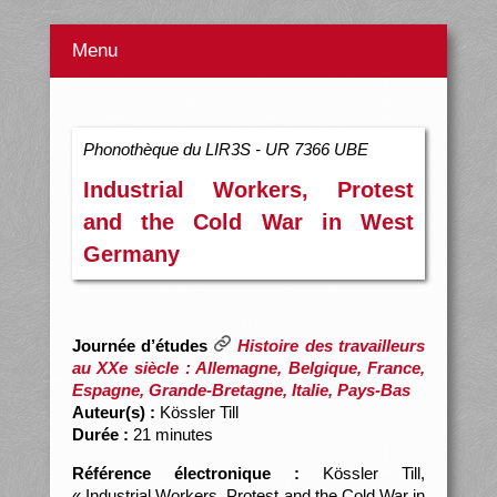
Menu
Phonothèque du LIR3S - UR 7366 UBE
Industrial Workers, Protest
and the Cold War in West
Germany
Journée d’études
Histoire des travailleurs
au XXe siècle : Allemagne, Belgique, France,
Espagne, Grande-Bretagne, Italie, Pays-Bas
Auteur(s) :
Kössler Till
Durée :
21 minutes
Référence électronique :
Kössler Till,
« Industrial Workers, Protest and the Cold War in