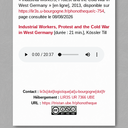
West Germany » [en ligne], 2013, disponible sur
https://lir3s.u-bourgogne.fr/phonotheque/c-754
,
page consultée le 08/08/2026
Industrial Workers, Protest and the Cold War
in West Germany
[durée : 21 min.], Kössler Till
Contact :
lir3s[dot]logistique[at]u-bourgogne[dot]fr
Hébergement :
LIR3S UR 7366 UBE
URL :
https://tristan.ube.fr/phonotheque