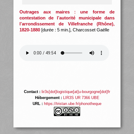
Outrages aux maires : une forme de
contestation de l’autorité municipale dans
l’arrondissement de Villefranche (Rhône),
1820-1880
[durée : 5 min.], Charcosset Gaëlle
Contact :
lir3s[dot]logistique[at]u-bourgogne[dot]fr
Hébergement :
LIR3S UR 7366 UBE
URL :
https://tristan.ube.fr/phonotheque